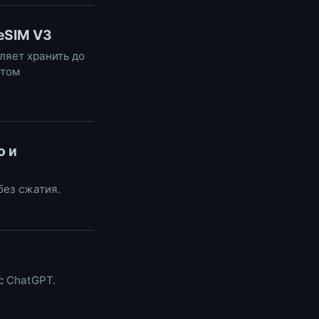
eSIM V3
ляет хранить до
отом
о и
без сжатия.
 с ChatGPT.