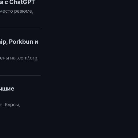
а с ChatGPT
вместо резюме,
p, Porkbun и
ны на .com/.org,
учшие
е. Курсы,