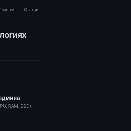
Главная
Статьи
ологиях
 админа
PU, RAM, SSD),