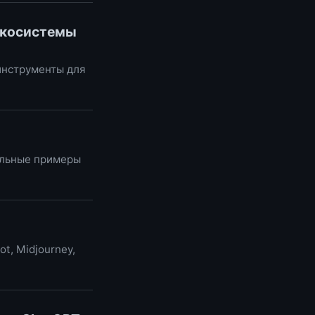
 экосистемы
 инструменты для
еальные примеры
t, Midjourney,