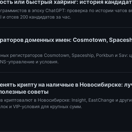
ость или быстрый хайринг: история кандидат
граммистов в эпоху ChatGPT: проверка по истории чатов 
I и отсев 200 кандидатов за час.
раторов доменных имен: Cosmotown, Spaceshi
ых регистраторов Cosmotown, Spaceship, Porkbun и Sav: це
NS-управление и условия.
менять крипту на наличные в Новосибирске: л
полезные советы
 криптовалют в Новосибирске: Insight, EastChange и други
лок и VIP-условия для крупных сумм.